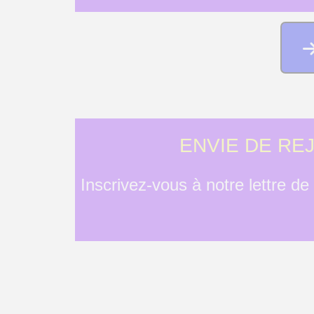
ENVIE DE RE
Envie de rejoindre la Communaut
Inscrivez-vous à notre lettre d
Inscrivez-vous à notre lettre de di
les dates des prochains évènemen
Vos données restent confidentielles et aucun spa