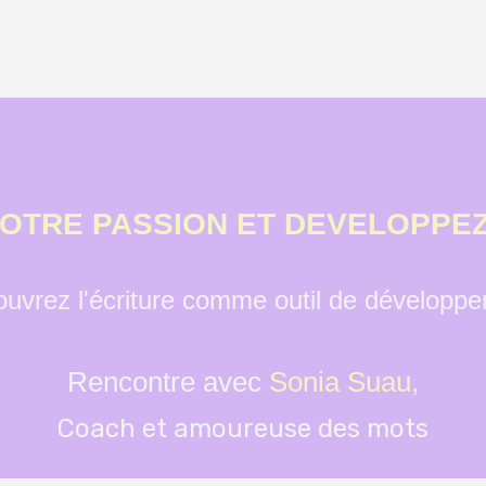
OTRE PASSION ET DEVELOPPEZ
uvrez l'écriture comme outil de développ
Rencontre avec
Sonia Suau,
Coach et amoureuse des mots