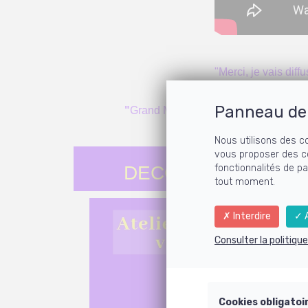
"Merci, je vais diff
Panneau de 
"
Grand Merci à l'Equipée créée par Ca
Nous utilisons des c
vous proposer des c
DECOUVREZ L'ATEL
fonctionnalités de p
tout moment.
Interdire
A
Consulter la politiqu
Cookies obligatoi