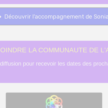
Découvrir l'accompagnement de Sonia
JOINDRE LA COMMUNAUTE DE L
é de l'Abondance ?
e diffusion pour recevoir les dates des proc
ffusion pour recevoir
ts en exclusivité.
m ne vous sera envoyé.