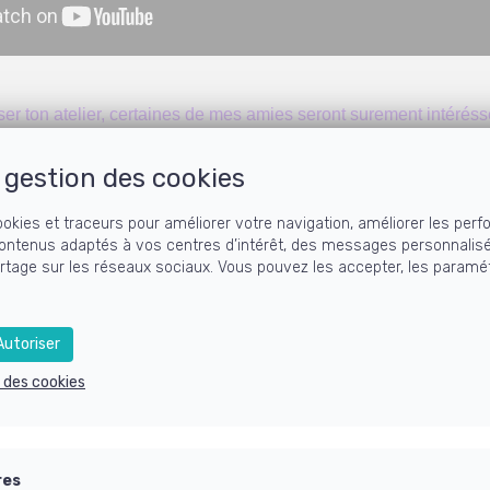
user ton atelier, certaines de mes amies seront surement intéréss
gestion des cookies
roline, Grand Merci à Sonia que j'apprécie tout plein et super 
ookies et traceurs pour améliorer votre navigation, améliorer les perf
ontenus adaptés à vos centres d’intérêt, des messages personnalis
IER PRATIQUE INTERACTIF POU
artage sur les réseaux sociaux. Vous pouvez les accepter, les paramét
utoriser
e des cookies
res