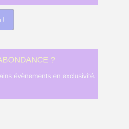
 !
'ABONDANCE ?
hains évènements en exclusivité.