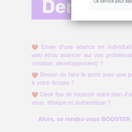
Demandez
Ce service peut dép
Envie d'une séance en individuel
web et/ou avancer sur vos problémat
Envie de rejoindre la Communaut
création, développement) ?
Inscrivez-vous à notre lettre de di
Besoin de faire le point avec une
les dates des prochains évènemen
à votre écoute ?
Désir fou de recevoir votre plan d'a
vous, éthique et authentique ?
Vos données restent confidentielles et aucun spa
Alors, ce rendez-vous BOOSTER e