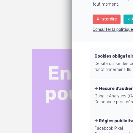
tout moment.
"Ouii tout
Interdire
A
Consulter la politiqu
Cookies obligatoi
Ce site utilise des
Envie d'u
fonctionnement. Ils
pour pre
Mesure d'audie
Google Analytics (G
Ce service peut dép
vo
Régies publicit
Facebook Pixel