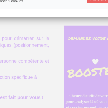
 votre séance 
oser 9 cookies.
 pour démarrer sur le
iques (positionnement,
é de l'Abondance ?
ffusion pour recevoir
 personne compétente et
ts en exclusivité.
ction spécifique à
m ne vous sera envoyé.
st fait pour vous !