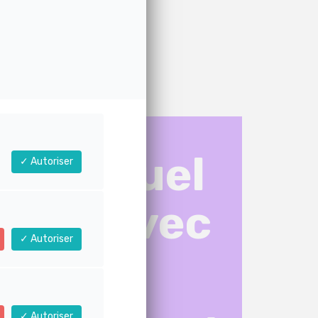
 !" - Priya
individuel
Autoriser
part avec
Autoriser
b ?
Autoriser