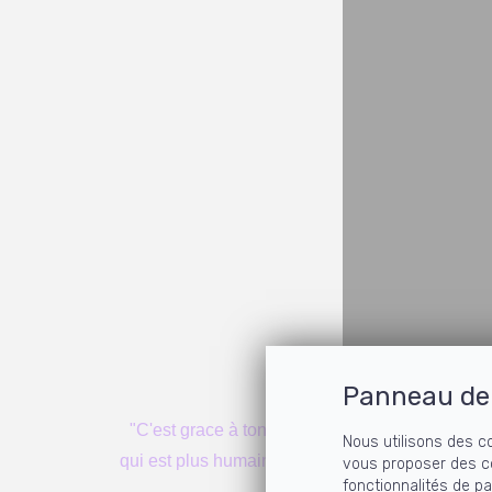
Panneau de 
"C'est grace à ton accompagnement que j'ai pu 
Nous utilisons des c
qui est plus humaine. Je voulais juste vous dire 
vous proposer des c
fonctionnalités de p
voulons être acco