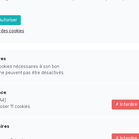
es ces informations m'aident beaucoup !! Un grand Merci Caroline
utoriser
e des cookies
"C'est un excellent éclairage sur le chemin à suivre" - Brigitte
res
 cookies nécessaires à son bon
ne séance en 
 ne peuvent pas être désactivés.
ndre un bon dé
nce
A4)
Interdire
oser 11 cookies.
tre projet we
aires
Interdire