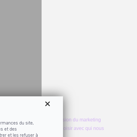
oi, pour ton éthique, et ta vision du marketing
ormances du site,
e et je sais qu'il faut bien choisir avec qui nous
és et des
rer et les refuser à
jets !" - Margaret