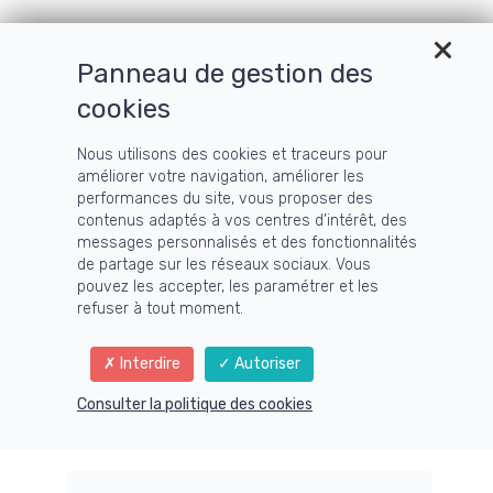
Menu
Panneau de gestion des
cookies
Nous utilisons des cookies et traceurs pour
améliorer votre navigation, améliorer les
Articles
performances du site, vous proposer des
contenus adaptés à vos centres d’intérêt, des
messages personnalisés et des fonctionnalités
de partage sur les réseaux sociaux. Vous
pouvez les accepter, les paramétrer et les
refuser à tout moment.
Interdire
Autoriser
Comment répondre à ses besoins primaires
Consulter la politique des cookies
en respectant la nature
C’est un constat, nous vivons dans un monde où
nous avons des difficultés à respirer, où nous
sommes agressés par les ondes, où la pollution de