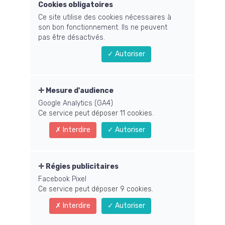
Cookies obligatoires
Ce site utilise des cookies nécessaires à
Equilibrez votre énergie vitale, physique
son bon fonctionnement. Ils ne peuvent
et psychique
pas être désactivés.
pour profiter de la vie et réussir vos
Autoriser
projets
quel que soit votre âge
Mesure d'audience
Google Analytics (GA4)
Ce service peut déposer 11 cookies.
Interdire
Autoriser
Régies publicitaires
Facebook Pixel
Ce service peut déposer 9 cookies.
Alexandre Huffenus
Interdire
Autoriser
Informaticien