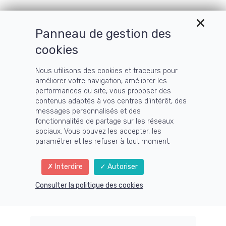
Menu
Panneau de gestion des
cookies
Nous utilisons des cookies et traceurs pour
Vous souffrez de
améliorer votre navigation, améliorer les
performances du site, vous proposer des
fatigue, de déprime
contenus adaptés à vos centres d’intérêt, des
messages personnalisés et des
fonctionnalités de partage sur les réseaux
ou de douleurs
sociaux. Vous pouvez les accepter, les
paramétrer et les refuser à tout moment.
chroniques ?
Interdire
Autoriser
Vous souffrez de fatigue, de
Consulter la politique des cookies
déprime
ou de douleurs chroniques ?