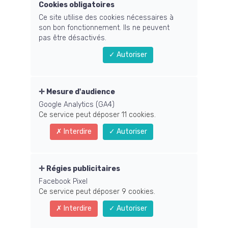
Cookies obligatoires
Ce site utilise des cookies nécessaires à
Equilibrez votre énergie vitale, physique
son bon fonctionnement. Ils ne peuvent
et psychique
pas être désactivés.
pour profiter de la vie et réussir vos
Autoriser
projets
quel que soit votre âge
Mesure d'audience
Google Analytics (GA4)
Ce service peut déposer 11 cookies.
Interdire
Autoriser
Régies publicitaires
Facebook Pixel
Ce service peut déposer 9 cookies.
Alexandre Huffenus
Interdire
Autoriser
Informaticien