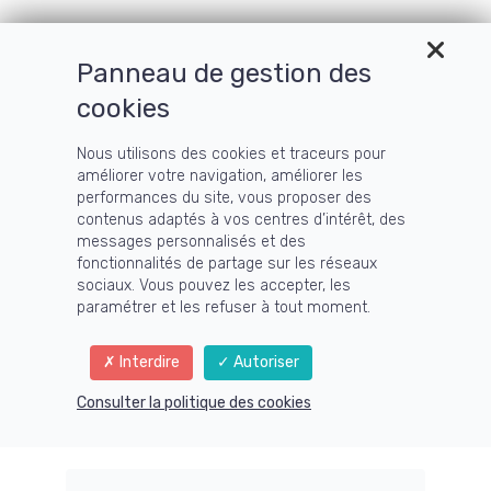
Menu
Panneau de gestion des
cookies
Nous utilisons des cookies et traceurs pour
Vous souffrez de
améliorer votre navigation, améliorer les
performances du site, vous proposer des
fatigue, de déprime
contenus adaptés à vos centres d’intérêt, des
messages personnalisés et des
fonctionnalités de partage sur les réseaux
ou de douleurs
sociaux. Vous pouvez les accepter, les
paramétrer et les refuser à tout moment.
chroniques ?
Interdire
Autoriser
Vous souffrez de fatigue, de
Consulter la politique des cookies
déprime
ou de douleurs chroniques ?