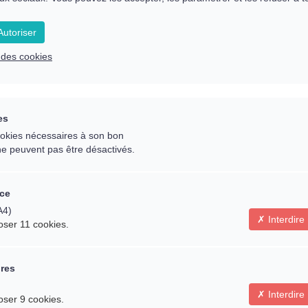
Comment guérir nos
utoriser
e des cookies
Comment avancer
d’évolution
es
cookies nécessaires à son bon
ne peuvent pas être désactivés.
ce
A4)
Interdire
oser 11 cookies.
ires
Interdire
oser 9 cookies.