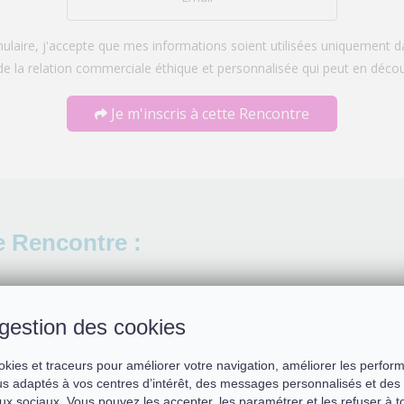
laire, j'accepte que mes informations soient utilisées uniquement
de la relation commerciale éthique et personnalisée qui peut en décou
Je m'inscris à cette Rencontre
e Rencontre :
gestion des cookies
Se souvenir de not
okies et traceurs pour améliorer votre navigation, améliorer les perfor
s adaptés à vos centres d’intérêt, des messages personnalisés et des 
ux sociaux. Vous pouvez les accepter, les paramétrer et les refuser à 