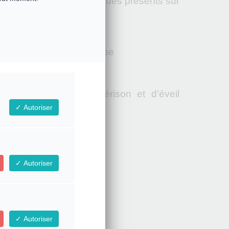
Frères et Sœurs galactiques présents sur
les canalisés par Philippe
es de lumière de guérison et d’éveil
Autoriser
Autoriser
Autoriser