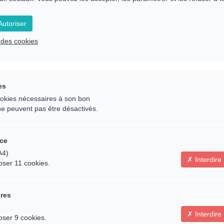
L’ouverture à nos 
terre
utoriser
e des cookies
Messages des étoi
es
Réception de cod
cookies nécessaires à son bon
galactiques
ne peuvent pas être désactivés.
ce
A4)
Interdire
oser 11 cookies.
ires
Interdire
oser 9 cookies.