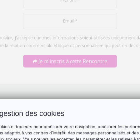
laire, j'accepte que mes informations soient utilisées uniquement
de la relation commerciale éthique et personnalisée qui peut en décou
Je m'inscris à cette Rencontre
e Rencontre :
gestion des cookies
okies et traceurs pour améliorer votre navigation, améliorer les perfor
s adaptés à vos centres d’intérêt, des messages personnalisés et des 
ux sociaux. Vous pouvez les accepter, les paramétrer et les refuser à 