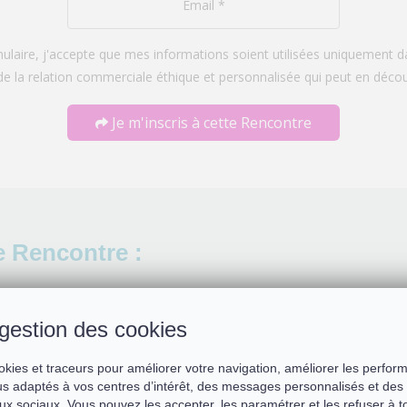
laire, j'accepte que mes informations soient utilisées uniquement
de la relation commerciale éthique et personnalisée qui peut en décou
Je m'inscris à cette Rencontre
e Rencontre :
gestion des cookies
Les raisons pour l
okies et traceurs pour améliorer votre navigation, améliorer les perfor
oublié qui ils sont
s adaptés à vos centres d’intérêt, des messages personnalisés et des 
ux sociaux. Vous pouvez les accepter, les paramétrer et les refuser à 