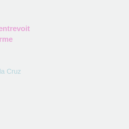
entrevoit
orme
 la Cruz