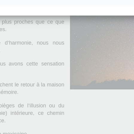
e celle-ci n’est pas la seule
t plus proches que ce que
es.
 d’harmonie, nous nous
.
us avons cette sensation
chent le retour à la maison
mémoire.
pièges de l’illusion ou du
ie) intérieure, ce chemin
ce.