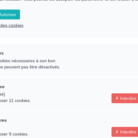
Comment rentrer 
utoriser
possible
e des cookies
Quel est leur rôle a
es
cookies nécessaires à son bon
ne peuvent pas être désactivés.
ce
A4)
Interdire
oser 11 cookies.
Le résumé
ires
lligence cosmique existe,
Interdire
oser 9 cookies.