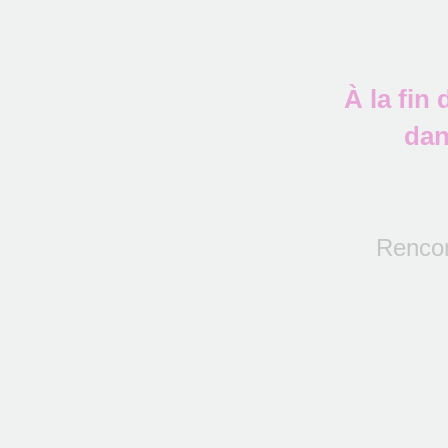
À la fin
dan
Rencon