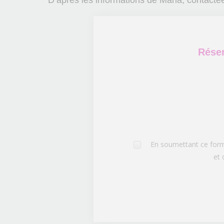
D’après les informations de Marla, contacté
Réser
En soumettant ce formu
et 