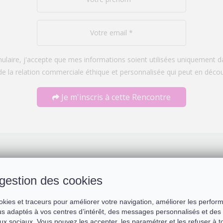
laire, j'accepte que mes informations soient utilisées uniquement
de la relation commerciale éthique et personnalisée qui peut en décou
Je m'inscris à cette Rencontre
e Rencontre :
gestion des cookies
okies et traceurs pour améliorer votre navigation, améliorer les perfor
s adaptés à vos centres d’intérêt, des messages personnalisés et des 
ux sociaux. Vous pouvez les accepter, les paramétrer et les refuser à 