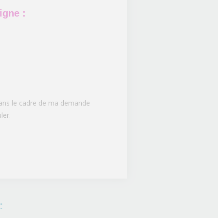
igne :
 dans le cadre de ma demande
ler.
: