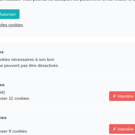
La Souveraineté : 
utoriser
Pourquoi tenir l
e des cookies
émotionnelle et én
es
L’art de la manife
cookies nécessaires à son bon
ne peuvent pas être désactivés.
ce
A4)
Interdire
oser 11 cookies.
ires
Interdire
Le résumé
oser 9 cookies.