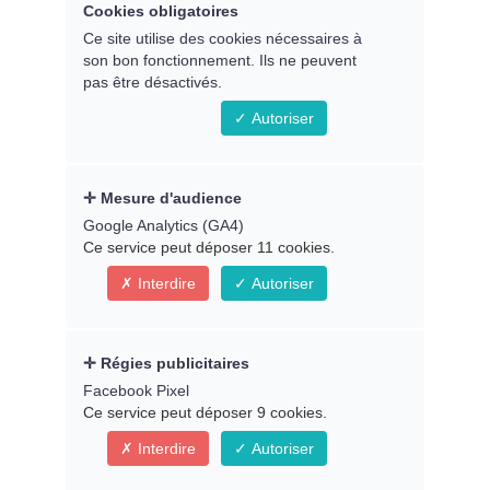
Cookies obligatoires
Ce site utilise des cookies nécessaires à
son bon fonctionnement. Ils ne peuvent
Rencontre en direct sur internet
pas être désactivés.
avec
Emmanuelle Lorido
Autoriser
Lundi 26 août 2024 à 20h30, heure
de Paris
Mesure d'audience
Google Analytics (GA4)
- Animée par Christine Cécile Jacq -
Ce service peut déposer 11 cookies.
Interdire
Autoriser
Régies publicitaires
Facebook Pixel
Ce service peut déposer 9 cookies.
Interdire
Autoriser