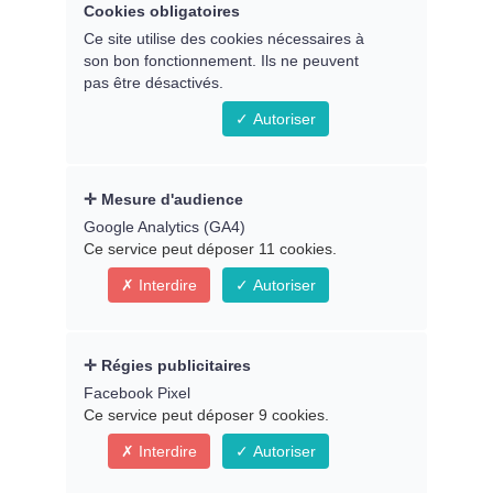
Cookies obligatoires
Ce site utilise des cookies nécessaires à
Résumé de la
son bon fonctionnement. Ils ne peuvent
pas être désactivés.
commande
Autoriser
Voyage dans une vie
antérieure pour dénouer
Mesure d'audience
une relation karmique
Google Analytics (GA4)
Ce service peut déposer 11 cookies.
Dénouez les nœuds d’une relation karmique et
recevez-en toutes les ressources
Interdire
Autoriser
Les 3 essentiels de cet atelier :
Régies publicitaires
> Un accès simple et facile à une de vos vies
Facebook Pixel
antérieures pour dénouer une relation karmique
Ce service peut déposer 9 cookies.
> Des compréhensions et des guidances pour
Interdire
Autoriser
mieux comprendre un nœud karmique et le