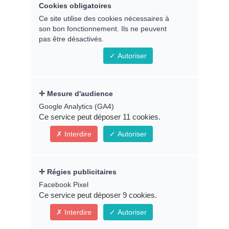
Cookies obligatoires
Remplissez le formulaire ci-
Ce site utilise des cookies nécessaires à
son bon fonctionnement. Ils ne peuvent
dessous pour accéder au replay
pas être désactivés.
du webinaire
Autoriser
Prénom *
Mesure d'audience
Google Analytics (GA4)
Ce service peut déposer 11 cookies.
Interdire
Autoriser
Email *
Régies publicitaires
Facebook Pixel
Ce service peut déposer 9 cookies.
* Indique un champ obligatoire
Interdire
Autoriser
Connexion