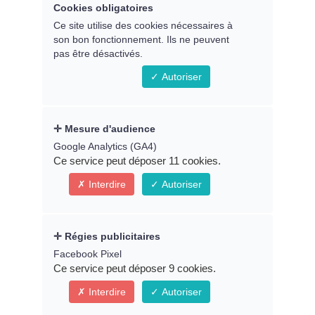
Cookies obligatoires
Ce site utilise des cookies nécessaires à
son bon fonctionnement. Ils ne peuvent
Remplissez le formulaire ci-
pas être désactivés.
dessous pour accéder au replay
Autoriser
du webinaire
Mesure d'audience
Prénom *
Google Analytics (GA4)
Ce service peut déposer 11 cookies.
Interdire
Autoriser
Email *
Régies publicitaires
Facebook Pixel
Ce service peut déposer 9 cookies.
Interdire
Autoriser
* Indique un champ obligatoire