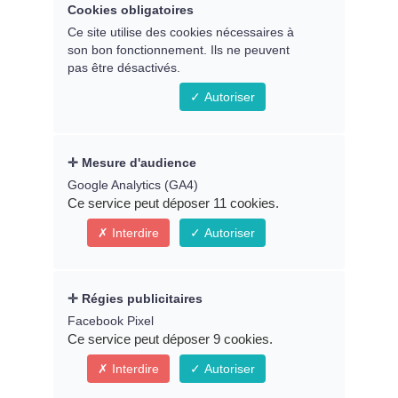
Cookies obligatoires
Remplissez le formulaire ci-
Ce site utilise des cookies nécessaires à
son bon fonctionnement. Ils ne peuvent
dessous pour accéder au replay
pas être désactivés.
du webinaire
Autoriser
Prénom *
Mesure d'audience
Google Analytics (GA4)
Ce service peut déposer 11 cookies.
Interdire
Autoriser
Email *
Régies publicitaires
Facebook Pixel
Ce service peut déposer 9 cookies.
* Indique un champ obligatoire
Interdire
Autoriser
Connexion