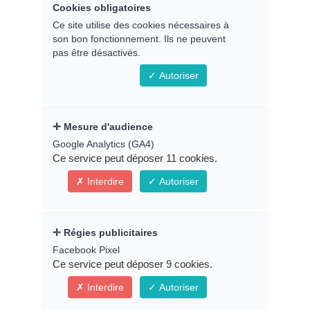
Cookies obligatoires
Remplissez le formulaire ci-
Ce site utilise des cookies nécessaires à
son bon fonctionnement. Ils ne peuvent
dessous pour accéder au replay
pas être désactivés.
du webinaire
Autoriser
Prénom *
Mesure d'audience
Google Analytics (GA4)
Ce service peut déposer 11 cookies.
Interdire
Autoriser
Email *
Régies publicitaires
Facebook Pixel
Ce service peut déposer 9 cookies.
* Indique un champ obligatoire
Interdire
Autoriser
Connexion