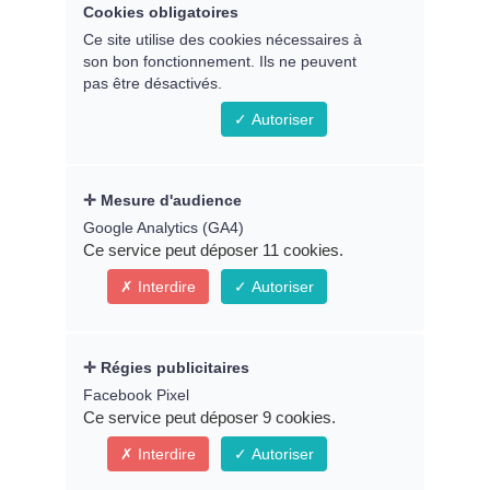
Remplissez le formulaire ci-
Cookies obligatoires
dessous pour accéder au replay
Ce site utilise des cookies nécessaires à
son bon fonctionnement. Ils ne peuvent
du webinaire
pas être désactivés.
Autoriser
Prénom *
Mesure d'audience
Google Analytics (GA4)
Ce service peut déposer 11 cookies.
Email *
Interdire
Autoriser
Régies publicitaires
* Indique un champ obligatoire
Facebook Pixel
Ce service peut déposer 9 cookies.
Connexion
Interdire
Autoriser