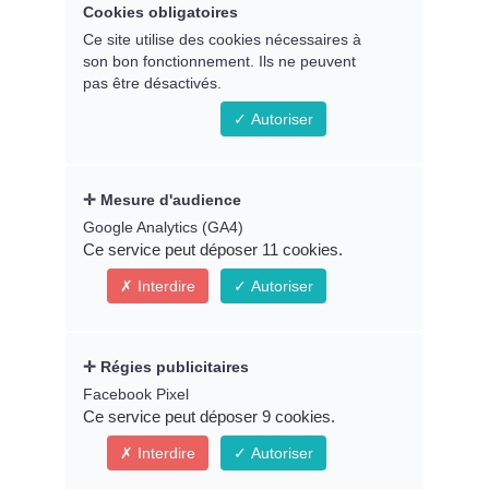
Cookies obligatoires
Remplissez le formulaire ci-
Ce site utilise des cookies nécessaires à
son bon fonctionnement. Ils ne peuvent
dessous pour accéder au replay
pas être désactivés.
du webinaire
Autoriser
Prénom *
Mesure d'audience
Google Analytics (GA4)
Ce service peut déposer 11 cookies.
Interdire
Autoriser
Email *
Régies publicitaires
Facebook Pixel
Ce service peut déposer 9 cookies.
* Indique un champ obligatoire
Interdire
Autoriser
Connexion