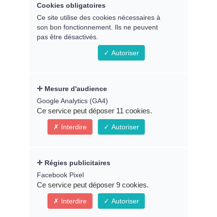
Remplissez le formulaire ci-
Cookies obligatoires
dessous pour accéder au replay
Ce site utilise des cookies nécessaires à
son bon fonctionnement. Ils ne peuvent
du webinaire
pas être désactivés.
Autoriser
Prénom *
Mesure d'audience
Google Analytics (GA4)
Ce service peut déposer 11 cookies.
Email *
Interdire
Autoriser
Régies publicitaires
* Indique un champ obligatoire
Facebook Pixel
Ce service peut déposer 9 cookies.
Connexion
Interdire
Autoriser