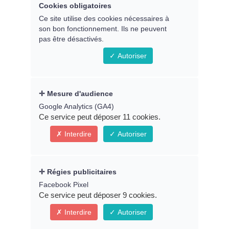
Remplissez le formulaire ci-
Cookies obligatoires
dessous pour accéder au replay
Ce site utilise des cookies nécessaires à
son bon fonctionnement. Ils ne peuvent
du webinaire
pas être désactivés.
Autoriser
Prénom *
Mesure d'audience
Google Analytics (GA4)
Ce service peut déposer 11 cookies.
Email *
Interdire
Autoriser
Régies publicitaires
* Indique un champ obligatoire
Facebook Pixel
Ce service peut déposer 9 cookies.
Connexion
Interdire
Autoriser