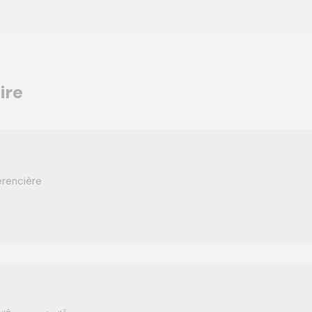
ire
érencière