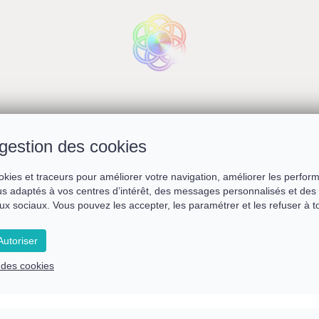
fer sur les nouvelles éner
gestion des cookies
okies et traceurs pour améliorer votre navigation, améliorer les perfor
s adaptés à vos centres d’intérêt, des messages personnalisés et des 
ux sociaux. Vous pouvez les accepter, les paramétrer et les refuser à 
Remplissez le formulaire ci-dessous
pour accéder au replay du webinaire
utoriser
e des cookies
Prénom *