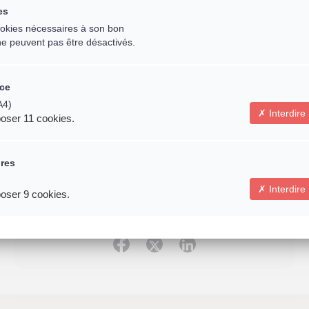
es
cookies nécessaires à son bon
Email *
ne peuvent pas être désactivés.
ce
A4)
Interdire
oser 11 cookies.
* Indique un champ obligatoire
Connexion
ires
Interdire
oser 9 cookies.
N'oubliez pas de partager l'évènement avec vos
amis