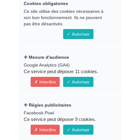
Remplissez le formulaire ci-
Cookies obligatoires
dessous pour accéder au replay
Ce site utilise des cookies nécessaires à
son bon fonctionnement. Ils ne peuvent
du webinaire
pas être désactivés.
Autoriser
Prénom *
Mesure d'audience
Google Analytics (GA4)
Ce service peut déposer 11 cookies.
Email *
Interdire
Autoriser
Régies publicitaires
* Indique un champ obligatoire
Facebook Pixel
Ce service peut déposer 9 cookies.
Connexion
Interdire
Autoriser