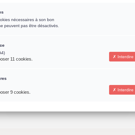
es
Email *
cookies nécessaires à son bon
ne peuvent pas être désactivés.
ce
A4)
* Indique un champ obligatoire
Interdire
oser 11 cookies.
Connexion
ires
N'oubliez pas de partager l'évènement avec vos
Interdire
oser 9 cookies.
amis