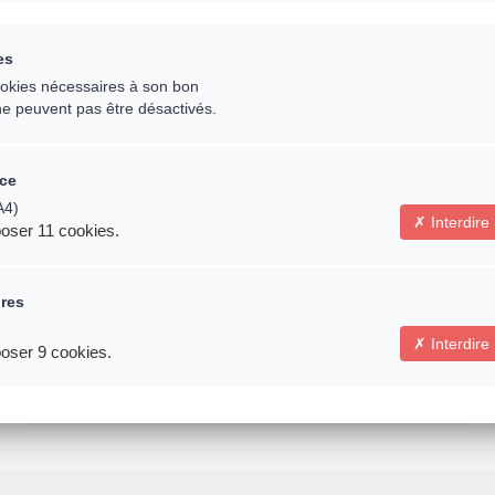
es
Email *
cookies nécessaires à son bon
ne peuvent pas être désactivés.
ce
* Indique un champ obligatoire
A4)
Interdire
oser 11 cookies.
Connexion
ires
N'oubliez pas de partager l'évènement avec vos
Interdire
oser 9 cookies.
amis