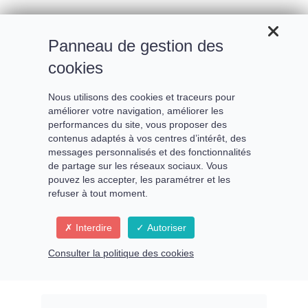
Panneau de gestion des
cookies
Nous utilisons des cookies et traceurs pour
améliorer votre navigation, améliorer les
Activez et Purifiez Votre
performances du site, vous proposer des
contenus adaptés à vos centres d’intérêt, des
Canal de l’Abondance
messages personnalisés et des fonctionnalités
de partage sur les réseaux sociaux. Vous
pouvez les accepter, les paramétrer et les
refuser à tout moment.
Découvrez les clés d'une
Interdire
Autoriser
abondance consciente :
Consulter la politique des cookies
apprenez à purifier, activer et
déployer votre potentiel pour