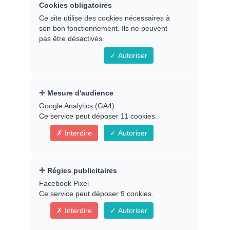
manifester une vie riche et
Cookies obligatoires
Ce site utilise des cookies nécessaires à
alignée. Vous êtes bien plus
son bon fonctionnement. Ils ne peuvent
pas être désactivés.
puissant que vous ne
Autoriser
l’imaginez !
Mesure d'audience
Atelier avec
Yann Lipnick
Google Analytics (GA4)
Ce service peut déposer 11 cookies.
---
Interdire
Autoriser
En direct le jeudi 19 décembre 2024 à
20h30, heure de Paris
En replay dès le samedi 21/12
Régies publicitaires
- (Dans
votre
espace membre
)
Facebook Pixel
Ce service peut déposer 9 cookies.
Interdire
Autoriser
Animé par Yvannah