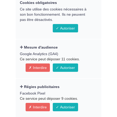
Cookies obligatoires
Ce site utilise des cookies nécessaires à
Atelier avec
Véronique Rauzy
son bon fonctionnement. Ils ne peuvent
pas être désactivés.
---
Autoriser
En direct le jeudi 28 mars 2024 à
20h30, heure de Paris
Mesure d'audience
En replay dès le samedi 30/03
- (Dans
Google Analytics (GA4)
votre
espace membre
)
Ce service peut déposer 11 cookies.
Interdire
Autoriser
Animé par Yvannah
Régies publicitaires
Facebook Pixel
Ce service peut déposer 9 cookies.
Interdire
Autoriser