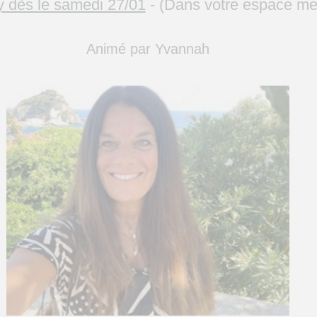
y dès le samedi 27/01
- (Dans votre
espace m
Animé par Yvannah