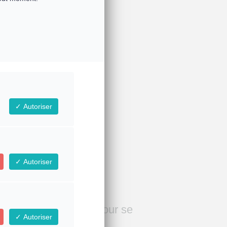
lier
Autoriser
Autoriser
 vibrations sonores pour se
Autoriser
er dans la Confiance