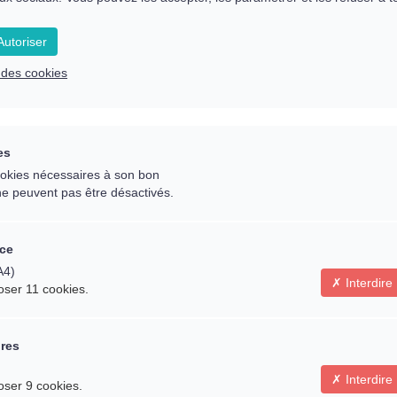
utoriser
 essentiels que va vous apporter cet ate
e des cookies
... Recevez le meilleur !
es
cookies nécessaires à son bon
ne peuvent pas être désactivés.
ce
A4)
Interdire
oser 11 cookies.
ires
Recevoir des
Interdire
oser 9 cookies.
dépos