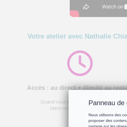
Votre atelier avec Nathalie Chia
Accès : au direct + illimité au rep
Quand vous voulez et où vous voulez
Panneau de 
(dans votre
espace membre
)
Nous utilisons des co
proposer des contenu
partage sur les résea