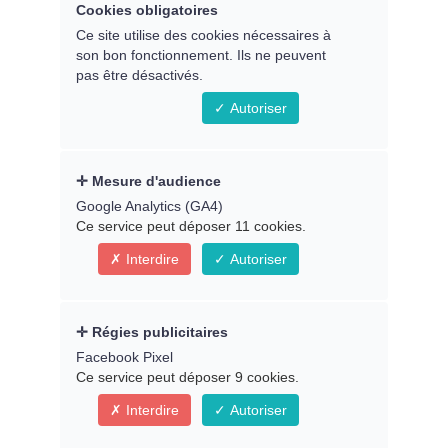
En direct le jeudi 8 août 2024 à 20h30,
Cookies obligatoires
heure de Paris
Ce site utilise des cookies nécessaires à
son bon fonctionnement. Ils ne peuvent
En replay dès le samedi 10/08
- (Dans
pas être désactivés.
votre
espace membre
)
Autoriser
Animé par Yvannah
Mesure d'audience
Google Analytics (GA4)
Ce service peut déposer 11 cookies.
Interdire
Autoriser
Régies publicitaires
Facebook Pixel
Ce service peut déposer 9 cookies.
Interdire
Autoriser