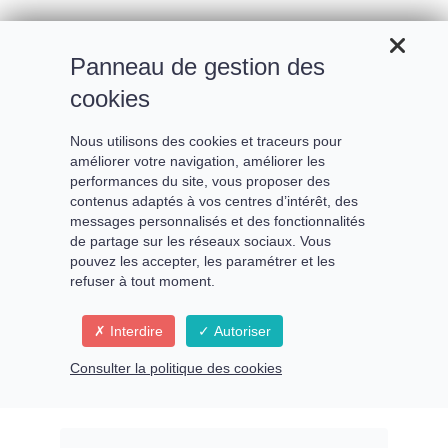
Panneau de gestion des
cookies
Nous utilisons des cookies et traceurs pour
améliorer votre navigation, améliorer les
Le cercle d'excellence
performances du site, vous proposer des
contenus adaptés à vos centres d’intérêt, des
messages personnalisés et des fonctionnalités
de partage sur les réseaux sociaux. Vous
Vivre le 4eme accord toltèque
pouvez les accepter, les paramétrer et les
refuser à tout moment.
"Fais de ton mieux"
Interdire
Autoriser
Atelier avec
Consulter la politique des cookies
Marysia Bienvenu
---