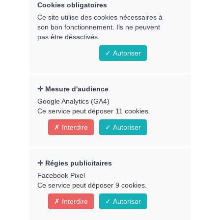
Cookies obligatoires
multidimensionnelle
Ce site utilise des cookies nécessaires à
son bon fonctionnement. Ils ne peuvent
pas être désactivés.
Atelier avec
Irmina Ntaconita
Autoriser
---
En direct le jeudi 18 janvier 2024 à
Mesure d'audience
20h30, heure de Paris
Google Analytics (GA4)
Ce service peut déposer 11 cookies.
En replay dès le samedi 20/01
- (Dans
Interdire
Autoriser
votre
espace membre
)
Animé par Martine Groult
Régies publicitaires
Facebook Pixel
Ce service peut déposer 9 cookies.
Interdire
Autoriser