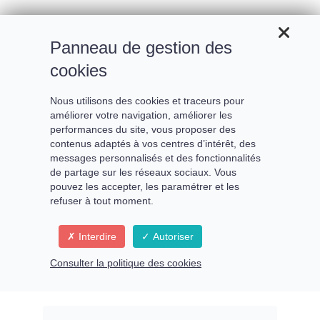
Panneau de gestion des
cookies
Nous utilisons des cookies et traceurs pour
améliorer votre navigation, améliorer les
Expérimenter la
performances du site, vous proposer des
contenus adaptés à vos centres d’intérêt, des
Splendeur de qui TU ES
messages personnalisés et des fonctionnalités
de partage sur les réseaux sociaux. Vous
pouvez les accepter, les paramétrer et les
refuser à tout moment.
Une immersion de ta
Interdire
Autoriser
conscience expansée dans le
Consulter la politique des cookies
Champ d’Amour universel,
pour apprécier ta diversité