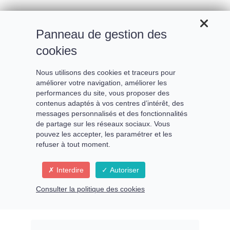
Panneau de gestion des
cookies
Nous utilisons des cookies et traceurs pour
améliorer votre navigation, améliorer les
L’ancrage de l’ange
performances du site, vous proposer des
contenus adaptés à vos centres d’intérêt, des
messages personnalisés et des fonctionnalités
de partage sur les réseaux sociaux. Vous
pouvez les accepter, les paramétrer et les
Recevez les nouvelles énergies
refuser à tout moment.
angéliques envoyées pour la
Interdire
Autoriser
nouvelle Terre
Consulter la politique des cookies
Atelier avec
CHERIII