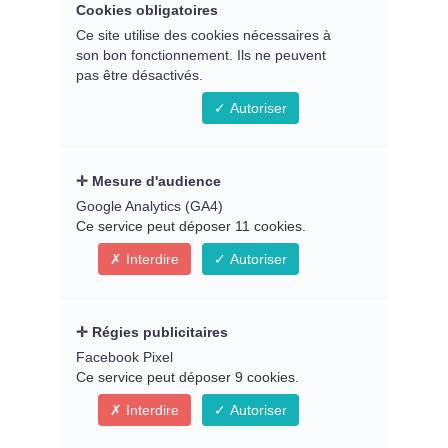
Cookies obligatoires
---
Ce site utilise des cookies nécessaires à
son bon fonctionnement. Ils ne peuvent
En direct le jeudi 23 mars 2023 à 20h30
pas être désactivés.
Paris
Autoriser
En replay dès le samedi 25/03 -
Animé par
Caroline Pellerin
Mesure d'audience
Google Analytics (GA4)
Ce service peut déposer 11 cookies.
Interdire
Autoriser
Régies publicitaires
Facebook Pixel
Ce service peut déposer 9 cookies.
Interdire
Autoriser