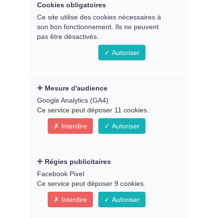
Cookies obligatoires
Atelier avec
Caroline-Yvannah
Ce site utilise des cookies nécessaires à
Aubert
son bon fonctionnement. Ils ne peuvent
pas être désactivés.
---
Autoriser
En direct le jeudi 29 juin 2023 à 20h30
Paris
Mesure d'audience
Google Analytics (GA4)
En replay dès le samedi 01/07 -
Animé par
Ce service peut déposer 11 cookies.
Martine Groult
Interdire
Autoriser
Régies publicitaires
Facebook Pixel
Ce service peut déposer 9 cookies.
Interdire
Autoriser