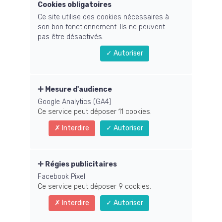
Cookies obligatoires
Ce site utilise des cookies nécessaires à
L’abondance est-ce si simple ?
son bon fonctionnement. Ils ne peuvent
pas être désactivés.
22 Octobre 2016
Autoriser
Aucun commentaire
Mesure d'audience
Comment connaître
Google Analytics (GA4)
Ce service peut déposer 11 cookies.
l’abondance dans sa
Interdire
Autoriser
vie ?
L’abondance, est-ce si facile ? Tout cela parait
Régies publicitaires
magique, si simple, si facile, mais qu’en est-il
Facebook Pixel
Ce service peut déposer 9 cookies.
vraiment et peut-on réellement créer
Interdire
Autoriser
davantage d’abondance dans notre vie
simplement par la visualisation ou les